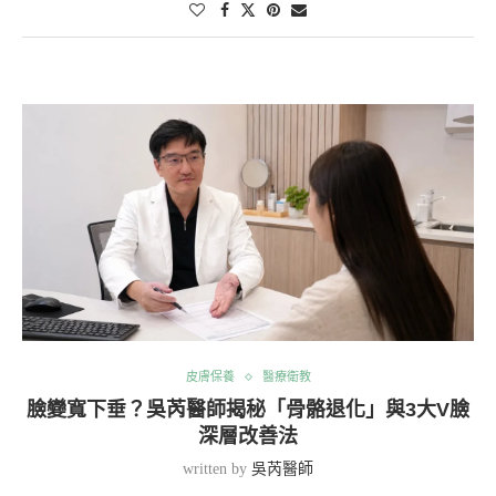
皮膚保養
醫療衛教
臉變寬下垂？吳芮醫師揭秘「骨骼退化」與3大V臉
深層改善法
written by
吳芮醫師