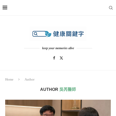
keep your memories alive
Home
Author
AUTHOR
吳芮醫師