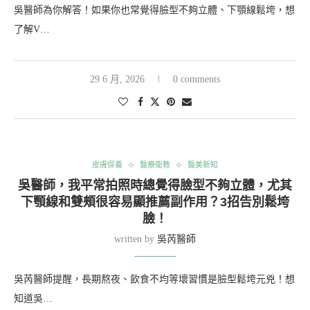
吳醫師為你解答！如果你也常覺得臉型不夠立體、下顎線鬆垮，想
了解V…
29 6 月, 2026
0 comments
皮膚保養
醫療衛教
醫美新知
吳醫師，我平常拍照時總覺得臉型不夠立體，尤其
下顎線和雙頰很容易顯推薦副作用？3招告別鬆垮
臉！
written by
吳芮醫師
吳芮醫師提醒，長期熬夜、飲食不均等壞習慣是臉型鬆垮元兇！想
知道吳…