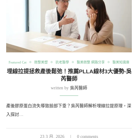
Featured Cat
微整美塑
抗老醫學
醫美微整 網路分享
醫美知識庫
埋線拉提拯救產後鬆弛！推薦PLLA線材3大優勢-吳
芮醫師
written by
吳芮醫師
產後膠原蛋白流失導致臉部下垂？吳芮醫師解析埋線拉提原理，深
入探討…
23 3 月, 2026
0 comments