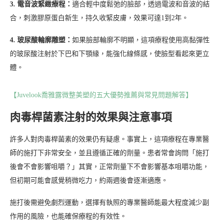
3. 電音波緊緻療程：
適合輕中度鬆弛的臉部，透過電波和音波的結
合，刺激膠原蛋白新生，持久收緊皮膚，效果可達1到2年。
4. 玻尿酸輪廓雕塑：
如果臉部輪廓不明顯，這項療程使用高黏彈性
的玻尿酸注射於下巴和下顎緣，能強化線條感，使臉型看起來更立
體。
【Juvelook喬雅露微整美塑的五大優勢推薦與常見問題解答】
肉毒桿菌素注射的效果與注意事項
許多人對肉毒桿菌素的效果仍有疑慮。事實上，這項療程在專業醫
師的施打下非常安全，並且遵循正確的劑量。患者常會詢問「施打
後會不會影響咀嚼？」其實，正常劑量下不會影響基本咀嚼功能，
但初期可能會感覺稍微吃力，約兩週後會逐漸適應。
施打後需避免劇烈運動，選擇有執照的專業醫師能最大程度減少副
作用的風險，也能確保療程的有效性。