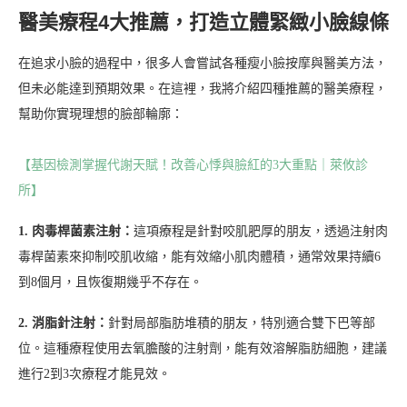
醫美療程4大推薦，打造立體緊緻小臉線條
在追求小臉的過程中，很多人會嘗試各種瘦小臉按摩與醫美方法，
但未必能達到預期效果。在這裡，我將介紹四種推薦的醫美療程，
幫助你實現理想的臉部輪廓：
【基因檢測掌握代謝天賦！改善心悸與臉紅的3大重點｜萊攸診
所】
1. 肉毒桿菌素注射：
這項療程是針對咬肌肥厚的朋友，透過注射肉
毒桿菌素來抑制咬肌收縮，能有效縮小肌肉體積，通常效果持續6
到8個月，且恢復期幾乎不存在。
2. 消脂針注射：
針對局部脂肪堆積的朋友，特別適合雙下巴等部
位。這種療程使用去氧膽酸的注射劑，能有效溶解脂肪細胞，建議
進行2到3次療程才能見效。