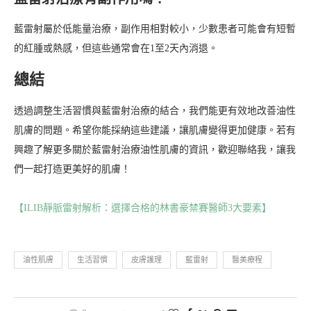
藍雷射屬於低能量治療，副作用相對較小，少數患者可能會有短暫
的紅腫或熱感，但這些通常會在1至2天內消退。
總結
透過調整生活習慣與藍雷射治療的結合，我們能更有效地改善油性
肌膚的問題。希望你能採納這些建議，讓肌膚變得更加健康。若有
興趣了解更多關於藍雷射治療油性肌膚的資訊，歡迎聯絡我，讓我
們一起打造更美好的肌膚！
【ILIB靜脈雷射解析：選擇合格的林書豪禁賽醫師3大要素】
油性肌膚
生活習慣
皮膚護理
藍雷射
醫美療程