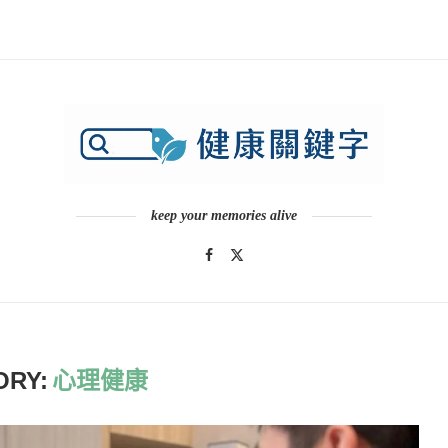
keep your memories alive
ORY:
心理健康