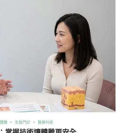
體雕
生髮門診
醫美科技
：掌握技術讓體雕更安全