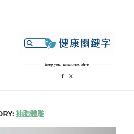
keep your memories alive
ORY:
抽脂體雕