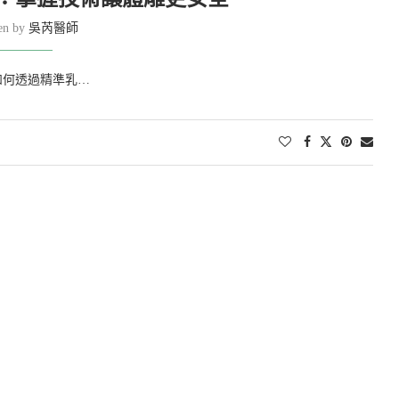
ten by
吳芮醫師
如何透過精準乳…