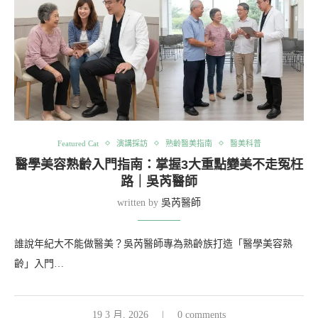
Featured Cat
演講採訪
熟齡醫美指南
醫美科普
醫學美容熟齡入門指南：掌握3大重點變美不走冤枉
路｜吳芮醫師
written by
吳芮醫師
誰說年紀大不能做醫美？吳芮醫師專為熟齡族打造「醫學美容熟
齡」入門…
19 3 月, 2026
0 comments