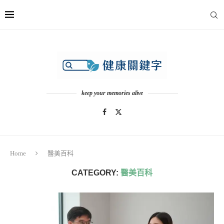
keep your memories alive
Home
醫美百科
CATEGORY:
醫美百科