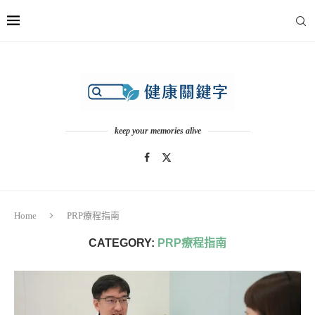
keep your memories alive
Home
PRP療程指南
CATEGORY:
PRP療程指南