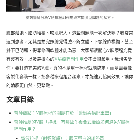
吳芮醫師分析V臉療程副作用與不同臉型問題的解方。
臉部鬆弛、脂肪堆積、咬肌肥大，這些問題能一次解決嗎？我常常
遇到患者，尤其是拍完照總覺得臉不夠立體、下顎線條模糊，甚至
雙下巴明顯，得靠修圖軟體才能滿意。大家都很關心V臉療程究竟
有沒有效，以及最擔心的
V臉療程副作用
會不會很嚴重。我想告訴
你，要打造完美的V臉，真的不是單一療程就能搞定，而是需要像
客製化套裝一樣，把多種療程組合起來，才能達到協同效果，讓你
的輪廓更自然、更緊緻。
文章目錄
醫師觀點：V臉療程的關鍵在於「緊緻與輪廓重塑」
醫師推薦的V臉「神機」有哪些？複合式治療如何避免V臉療
程副作用？
電波拉提（射頻緊膚）：膠原蛋白的加熱器