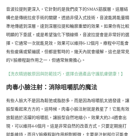
音波拉提則更深入，它針對的是我們皮下的SMAS筋膜層，這層結
構也是傳統拉皮手術的關鍵。透過非侵入式技術，音波能將能量精
準地傳遞到深層，達到深層拉提和輪廓重塑的效果。如果你有比較
明顯的下垂感，或是希望強化下顎線條，音波拉提會是非常好的選
擇。它通常一次就能見效，效果可以維持6-12個月。療程中可能會
有些痠痛或緊繃感，但都是暫時的，幾天內就會緩解，這也是常見
的V臉療程副作用之一，但通常無需擔心。
【洗衣精過敏原因與防範技巧，選擇合適產品守護肌膚健康！】
肉毒小臉注射：消除咀嚼肌的魔法
有些人臉大不是因為鬆弛或脂肪多，而是因為咀嚼肌太過發達，讓
臉型看起來方方的。這時候，肉毒小臉注射就是救星了！它能有效
放鬆過於活躍的咀嚼肌，讓臉型自然地縮小。效果大約2-4週會出
現，可以維持4-6個月。這是非常自然的改善方式，只要定期施打
就能維持，而且V臉療程副作用相對輕微，主要是注射部位可能會