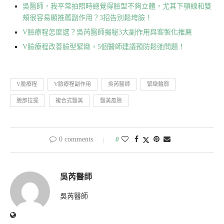
吳醫師，我平常拍照時總覺得臉型不夠立體，尤其下顎線和雙
頰很容易顯推薦副作用？3招告別鬆垮臉！
V臉療程怎麼選？吳芮醫師揭秘3大副作用與客製化推薦
V臉療程改善臉型緊緻，5個醫師建議預防鬆弛問題！
V臉療程
V臉療程副作用
吳芮醫師
緊緻輪廓
臉部拉提
複合式醫美
醫美風險
0 comments
0
吳芮醫師
吳芮醫師