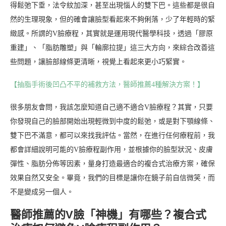
得鬆弛下垂，法令紋加深，甚至出現惱人的雙下巴。這些都是很自
然的生理現象，但的確會讓臉型看起來不夠俐落，少了年輕時的緊
緻感。所謂的V臉療程，其實就是運用現代醫學科技，透過「膠原
重建」、「脂肪雕塑」與「輪廓拉提」這三大方向，來綜合改善這
些問題，讓臉部線條更清晰，視覺上看起來更小巧緊實。
【抽脂手術後凹凸不平的補救方法，醫師推薦4種解決方案！】
很多朋友會問，我該怎麼知道自己適不適合V臉療程？其實，只要
你發現自己的臉部開始出現輕微到中度的鬆弛，或是對下顎線條、
雙下巴不滿意，都可以來找我評估。當然，在進行任何療程前，我
都會詳細說明可能的V臉療程副作用，並根據你的臉型狀況、皮膚
彈性、脂肪分佈等因素，量身打造最適合的複合式治療方案，確保
效果自然又安全。畢竟，我們的目標是讓你在鏡子前自信微笑，而
不是變成另一個人。
醫師推薦的V臉「神機」有哪些？複合式