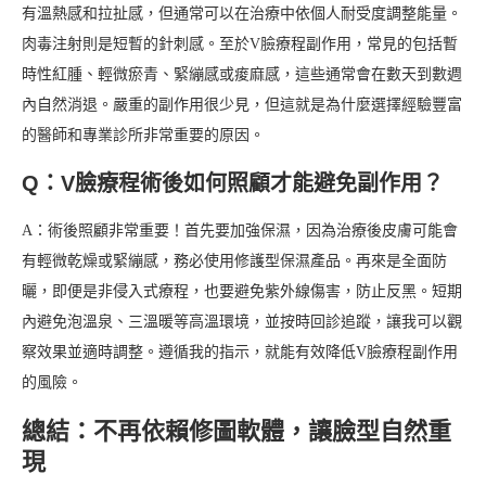
有溫熱感和拉扯感，但通常可以在治療中依個人耐受度調整能量。
肉毒注射則是短暫的針刺感。至於V臉療程副作用，常見的包括暫
時性紅腫、輕微瘀青、緊繃感或痠麻感，這些通常會在數天到數週
內自然消退。嚴重的副作用很少見，但這就是為什麼選擇經驗豐富
的醫師和專業診所非常重要的原因。
Q：V臉療程術後如何照顧才能避免副作用？
A：術後照顧非常重要！首先要加強保濕，因為治療後皮膚可能會
有輕微乾燥或緊繃感，務必使用修護型保濕產品。再來是全面防
曬，即便是非侵入式療程，也要避免紫外線傷害，防止反黑。短期
內避免泡溫泉、三溫暖等高溫環境，並按時回診追蹤，讓我可以觀
察效果並適時調整。遵循我的指示，就能有效降低V臉療程副作用
的風險。
總結：不再依賴修圖軟體，讓臉型自然重
現