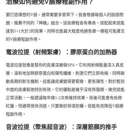
治療如何避免V臉療程副作用？
要打造理想的V臉，通常需要多管齊下。我會根據每個人的臉部問
題，推薦不同的「神機」組合。這些療程各有專長，搭配起來就能
達到1+1大於2的效果，同時也能最大程度地避免單一療程可能產生
的V臉療程副作用。
電波拉提（射頻緊膚）：膠原蛋白的加熱器
電波拉提就像是幫你的皮膚深層做SPA。它利用射頻能量深入真皮
層，溫和地加熱膠原蛋白和彈性纖維，刺激它們立即收縮，同時啟
動長期的新生機制。這能讓皮膚變得更緊緻、更有彈性，對於輕到
中度的皮膚鬆弛特別有效。它的優點是幾乎沒有恢復期，做完就能
正常活動，一般建議每年做1-2次來維持效果。術後可能會有些微
紅腫，但通常很快消退，只要做好保濕防曬，就能有效降低V臉療
程副作用。
音波拉提（聚焦超音波）：深層筋膜的推手