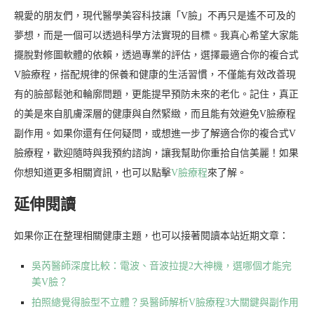
親愛的朋友們，現代醫學美容科技讓「V臉」不再只是遙不可及的
夢想，而是一個可以透過科學方法實現的目標。我真心希望大家能
擺脫對修圖軟體的依賴，透過專業的評估，選擇最適合你的複合式
V臉療程，搭配規律的保養和健康的生活習慣，不僅能有效改善現
有的臉部鬆弛和輪廓問題，更能提早預防未來的老化。記住，真正
的美是來自肌膚深層的健康與自然緊緻，而且能有效避免V臉療程
副作用。如果你還有任何疑問，或想進一步了解適合你的複合式V
臉療程，歡迎隨時與我預約諮詢，讓我幫助你重拾自信美麗！如果
你想知道更多相關資訊，也可以點擊
V臉療程
來了解。
延伸閱讀
如果你正在整理相關健康主題，也可以接著閱讀本站近期文章：
吳芮醫師深度比較：電波、音波拉提2大神機，選哪個才能完
美V臉？
拍照總覺得臉型不立體？吳醫師解析V臉療程3大關鍵與副作用