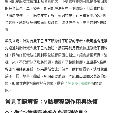
擴可能是脂肪堆積加上咀嚼肌肥大，下顎線模糊則可能是多種因素
的綜合結果。單一療程可能只能解決其中一個環節，但當我們將
「膠原重建」、「脂肪雕塑」與「輪廓拉提」這三種策略巧妙地組
合起來，就能從多個層面同時改善，達到更全面、更自然的V臉效
果。
舉例來說，針對有雙下巴且下顎線條不明顯的患者，我可能會建議
先透過消脂針減少雙下巴的脂肪，接著再利用音波拉提緊緻下顎線
條，同時搭配電波拉提刺激全臉膠原蛋白新生，讓皮膚更緊實。這
樣一來，不只解決了脂肪問題，也提升了整體輪廓，並且將V臉療
程副作用降到最低，效果當然會比只做單一療程好得多。這就像蓋
房子一樣，地基、牆壁、屋頂都要兼顧，才能蓋出堅固又美觀的建
築。如果你也對V臉療程有興趣，歡迎
了解更多V臉療程
相關資
訊。
常見問題解答：V臉療程副作用與恢復