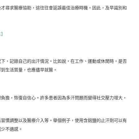
後才尋求醫療協助，這往往會延誤最佳治療時機。因此，及早識別和
性】
況下，記錄自己的出汗情況。比如說，在工作、運動或休閒時，是否
響到生活質量，也應儘早就醫。
理負擔，恢復自信心。許多患者因為多汗問題而變得社交壓力增大，
活習慣調整以及醫療介入等。舉個例子，使用含鋁鹽的止汗劑可以有
減少不適感。