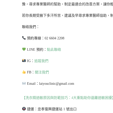
豫，尋求專業醫師的幫助，制定最適合的改善方案，讓你
若你長期受腋下多汗所苦，建議及早尋求專業醫師協助，
聯絡我們：
預約專線：02 6604 2208
LINE 預約：
點此聯絡
IG：
追蹤我們
FB：
關注我們
Email：laiyouclinic@gmail.com
【洗衣精過敏原因與防範技巧：4大重點助你遠離過敏困擾
捷運：忠孝復興捷運站 1 號出口