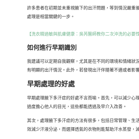
許多患者在初期並未重視腋下的出汗問題，等到情況嚴重
處理是相當關鍵的一步。
【洗衣精過敏與肌膚健康：吳芮醫師教你二次沖洗的必要
如何進行早期識別
我建議可以定期自我觀察，尤其是在不同的環境和情緒狀
有明顯的出汗情況。此外，若發現出汗伴隨著不適或者影
早期處理的好處
早期處理腋下多汗症的好處不言而喻。首先，可以減少心
過度擔心他人的目光，這些都能透過及早介入改善。
其次，處理腋下多汗症的方法有很多，包括日常管理、生
效減少汗液分泌，而選擇透氣的衣物則能幫助汗水蒸發，