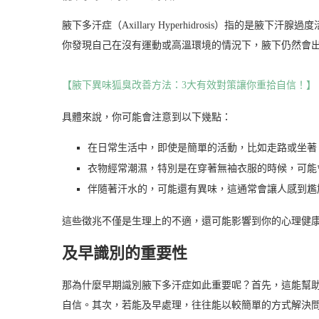
腋下多汗症（Axillary Hyperhidrosis）指的
你發現自己在沒有運動或高溫環境的情況下，腋下仍然會
【腋下異味狐臭改善方法：3大有效對策讓你重拾自信！】
具體來說，你可能會注意到以下幾點：
在日常生活中，即使是簡單的活動，比如走路或坐著
衣物經常潮濕，特別是在穿著無袖衣服的時候，可能
伴隨著汗水的，可能還有異味，這通常會讓人感到尷
這些徵兆不僅是生理上的不適，還可能影響到你的心理健
及早識別的重要性
那為什麼早期識別腋下多汗症如此重要呢？首先，這能幫
自信。其次，若能及早處理，往往能以較簡單的方式解決