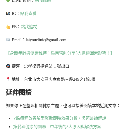
LINE 預約：
點我聯絡
IG：
點我查看
FB：
點我追蹤
Email：laiyouclinic@gmail.com
【身體年齡與健康維持：吳芮醫師分享5大遺傳因素影響！】
捷運：忠孝復興捷運站 1 號出口
地址：台北市大安區忠孝東路三段249之1號8樓
延伸閱讀
如果你正在整理相關健康主題，也可以接著閱讀本站近期文章：
V臉療程改善臉型緊緻即時效果分析，吳芮醫師解說
掉髮與健康的關聯：中年後的3大原因與解決方案