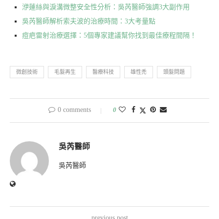
洢蓮絲與淚溝微整安全性分析：吳芮醫師強調3大副作用
吳芮醫師解析索夫波的治療時間：3大考量點
痘疤雷射治療選擇：5個專家建議幫你找到最佳療程間隔！
微創技術
毛髮再生
醫療科技
雄性禿
頭髮問題
0 comments
0
吳芮醫師
吳芮醫師
previous post