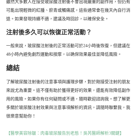
雖然大多數人在接受玻尿酸注射後不會出現嚴重的副作用，但仍有
可能出現輕微的紅腫、瘀青或觸痛感，這些通常會在幾天內自行消
退。如果發現持續不適，建議及時回診，以確保安全。
注射後多久可以恢復正常活動？
一般來說，玻尿酸注射後的正常活動可於24小時後恢復，但建議在
48小時內避免劇烈運動和按摩，以确保效果最佳並降低風險。
總結
了解玻尿酸注射後的注意事項與護理步驟，對於剛接受注射的朋友
來說尤為重要。這不僅有助於獲得更好的效果，還能有效降低副作
用的風險。如果你有任何疑問或不適，隨時歡迎諮詢我。想了解更
多關於玻尿酸注射效果與注意事項解析的資訊，請隨時聯繫我，我
很樂意幫助你！
【醫學美容除皺：肉毒玻尿酸告別老態！吳芮醫師解析3關鍵】