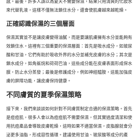
感。最後，許多人誤以為夏天不需要保濕，結果只用清爽的化妝水
來代替乳液，這樣不僅無法鎖住水分，還會使肌膚越來越乾燥。
正確認識保濕的三個層面
保濕其實並不是讓皮膚變得油膩，而是要讓肌膚擁有水分並能夠有
效鎖住水。這裡有三個重要的保濕層面：首先是吸水成分，如玻尿
酸和甘油，它們有助於吸收外界的水分並補充皮膚的水分；其次是
鎖水成分，如角鯊烷和荷荷巴油，這些成分能在皮膚表面形成保水
膜，防止水分蒸發；最後是修護成分，例如神經醯胺，這能加強皮
膚的屏障功能，讓皮膚保持健康。
不同膚質的夏季保濕策略
接下來，我們來談談如何針對不同膚質制定合適的保濕策略。首先
是痘痘肌，很多人會以為痘痘肌不需要保濕，但其實過度清潔和使
用抗痘產品會導致皮膚乾燥，這時如果不適當保濕，皮脂腺就會分
泌更多油脂，形成惡性循環。建議使用甘油、玻尿酸等成分的產