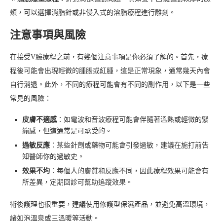
頰，可以選擇消脂針或非侵入式的溶脂療程進行雕刻。
注意事項與風險
在接受V臉療程之前，有幾個注意事項是你必須了解的。首先，療
程後可能會出現輕微的腫脹或紅腫，這是正常現象，通常幾天內會
自行消退。此外，不同的療程可能會有不同的副作用，以下是一些
常見的風險：
皮膚不適感
：如電波和音波療程可能會伴隨著溫熱或輕微的緊
繃感，但這通常是可承受的。
過敏反應
：某些針劑或藥物可能會引發過敏，建議在施打前告
知醫師你的過敏史。
效果不均
：每個人的膚質和反應不同，因此療程效果可能會有
所差異，定期回診可幫助追蹤效果。
術後護理也很重要，建議使用修護型保濕產品，並避免高溫環境，
諸如泡溫泉或三溫暖等活動。