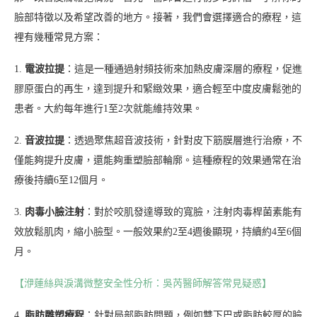
臉部特徵以及希望改善的地方。接著，我們會選擇適合的療程，這
裡有幾種常見方案：
1.
電波拉提
：這是一種通過射頻技術來加熱皮膚深層的療程，促進
膠原蛋白的再生，達到提升和緊緻效果，適合輕至中度皮膚鬆弛的
患者。大約每年進行1至2次就能維持效果。
2.
音波拉提
：透過聚焦超音波技術，針對皮下筋膜層進行治療，不
僅能夠提升皮膚，還能夠重塑臉部輪廓。這種療程的效果通常在治
療後持續6至12個月。
3.
肉毒小臉注射
：對於咬肌發達導致的寬臉，注射肉毒桿菌素能有
效放鬆肌肉，縮小臉型。一般效果約2至4週後顯現，持續約4至6個
月。
【洢蓮絲與淚溝微整安全性分析：吳芮醫師解答常見疑惑】
4.
脂肪雕塑療程
：針對局部脂肪問題，例如雙下巴或脂肪較厚的臉