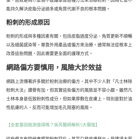
重。這就是為什麼我不建議單靠這種方法來治療粉刺，因為它並不
能持久解決皮脂分泌過多或角質代謝不良的根本問題。
粉刺的形成原因
粉刺的形成與多種因素有關，包括皮脂過度分泌、角質更新不順暢
以及細菌感染等。單靠外用產品或偏方來治療，通常無法從根本上
改善這些問題，因此需要更全面的護理方式。
網路偏方要慎用，風險大於效益
網路上流傳著許多關於粉刺治療的偏方，其中不少人對「凡士林除
粉刺大法」讚譽有加，但其實這些偏方的風險並不容小覷。雖然凡
士林本身是低致粉刺性成分，但如果厚敷在皮膚上，特別是對於油
性肌膚的人，反而可能增加毛孔阻塞的風險。
【全套基因檢測值得嗎？吳芮醫師解析5大價值】
這些偏方有時候會導致粉刺惡化，甚至引發皮膚發炎。我建議大家