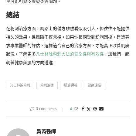
至可能引發皮膚發炎等問題。
總結
在粉刺治療方面，網路上的偏方雖然看似吸引人，但往往不能提供
持久的效果，且風險不容忽視。如果你長期受到粉刺困擾，建議尋
求專業醫師的評估，選擇適合自己的治療方案，才能真正改善肌膚
狀況。了解更多
凡士林除粉刺大法的安全性與有效性
，讓我們一起
朝著健康美肌的方向邁進！
凡士林除粉刺
粉刺治療
肌膚保養
醫療建議
0 comments
0
吳芮醫師