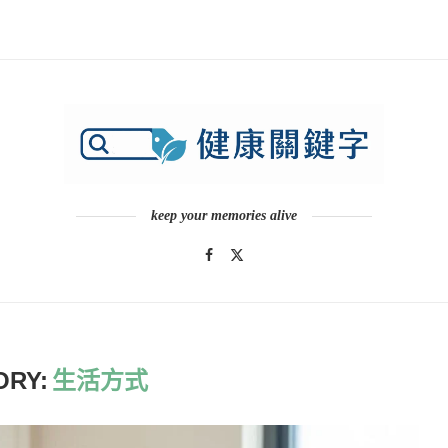
keep your memories alive
ORY:
生活方式