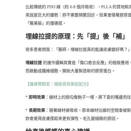
比起傳統的 PDO 線（約 6-8 個月吸收），PLLA 的質
來說是巨大的優勢：妳不需要頻繁回診，效果會隨著膠原蛋白
「醫美臉」的僵硬感。
埋線拉提的原理：先「提」後「補」
很多患者問我：「醫師，埋線拉提真的能讓皮膚變好嗎？
埋線拉提
的運作邏輯其實是「傷口癒合反應」的極致應用。
而啟動成纖維細胞，開始大量製造新的膠原蛋白。
【護膚實驗室：揭秘高效美肌配方】
*
即時效果
：線材上的倒勾像鉤子一樣，將下垂的嘴邊肉往
*
長期效果
：隨著線材被吸收，原本線材佔據的空間會被新
妳會覺得皮膚摸起來更有彈性、毛孔變細緻的原因。