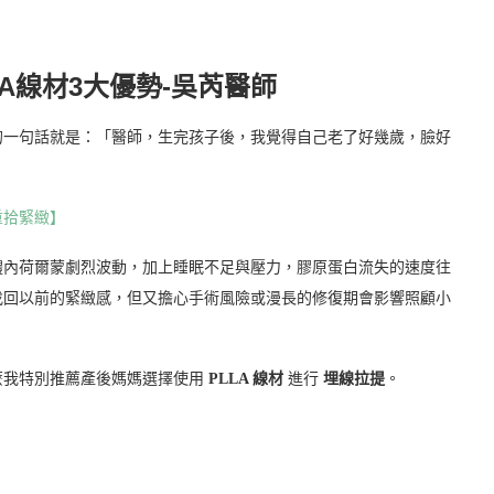
A線材3大優勢-吳芮醫師
的一句話就是：「醫師，生完孩子後，我覺得自己老了好幾歲，臉好
重拾緊緻】
體內荷爾蒙劇烈波動，加上睡眠不足與壓力，膠原蛋白流失的速度往
找回以前的緊緻感，但又擔心手術風險或漫長的修復期會影響照顧小
麼我特別推薦產後媽媽選擇使用
PLLA 線材
進行
埋線拉提
。