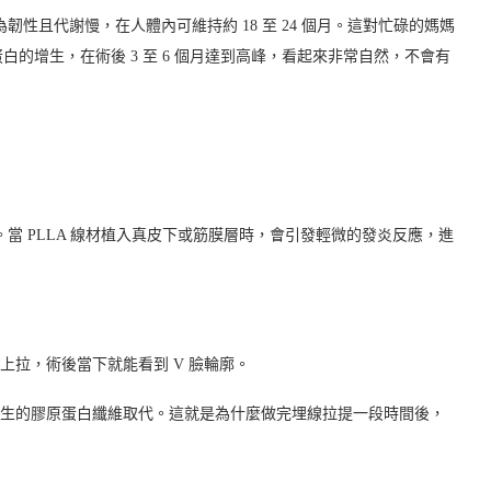
地較為韌性且代謝慢，在人體內可維持約 18 至 24 個月。這對忙碌的媽媽
的增生，在術後 3 至 6 個月達到高峰，看起來非常自然，不會有
」
當 PLLA 線材植入真皮下或筋膜層時，會引發輕微的發炎反應，進
上拉，術後當下就能看到 V 臉輪廓。
生的膠原蛋白纖維取代。這就是為什麼做完埋線拉提一段時間後，