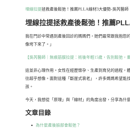
埋線拉提
拯救產後鬆弛！推薦PLLA線材3大優勢-吳芮醫師
埋線拉提拯救產後鬆弛！推薦PLL
我在門診中常遇到產後回診的媽媽們，她們最常跟我抱怨
像垮下來了。」
【吳芮醫師｜無痕筋膜拉提：術後年輕15歲，告別鬆弛，
這並非心理作用。女性在經歷懷孕、生產到育兒的過程，
往超乎想像。面對這種「斷崖式衰老」，許多媽媽希望能
孩。
今天，我想從「原理」與「線材」的角度出發，分享為什
文章目錄
為什麼產後臉部會鬆弛？