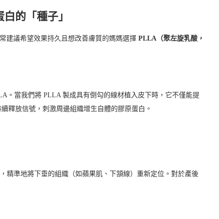
原蛋白的「種子」
我經常建議希望效果持久且想改善膚質的媽媽選擇
PLLA（聚左旋乳酸，
A。當我們將 PLLA 製成具有倒勾的線材植入皮下時，它不僅能提
持續釋放信號，刺激周邊組織增生自體的膠原蛋白。
構造，精準地將下垂的組織（如蘋果肌、下頷線）重新定位。對於產後