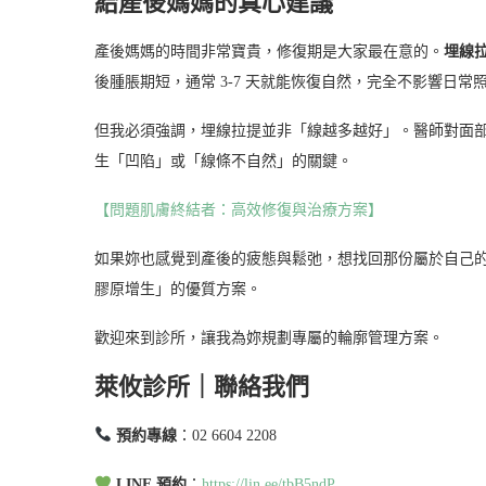
給產後媽媽的真心建議
產後媽媽的時間非常寶貴，修復期是大家最在意的。
埋線
後腫脹期短，通常 3-7 天就能恢復自然，完全不影響日常
但我必須強調，埋線拉提並非「線越多越好」。醫師對面
生「凹陷」或「線條不自然」的關鍵。
【問題肌膚終結者：高效修復與治療方案】
如果妳也感覺到產後的疲態與鬆弛，想找回那份屬於自己的
膠原增生」的優質方案。
歡迎來到診所，讓我為妳規劃專屬的輪廓管理方案。
萊攸診所｜聯絡我們
預約專線
：02 6604 2208
LINE 預約
：
https://lin.ee/tbB5ndP