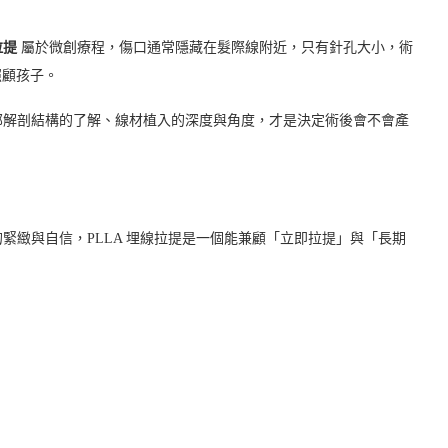
拉提
屬於微創療程，傷口通常隱藏在髮際線附近，只有針孔大小，術
照顧孩子。
部解剖結構的了解、線材植入的深度與角度，才是決定術後會不會產
緊緻與自信，PLLA 埋線拉提是一個能兼顧「立即拉提」與「長期