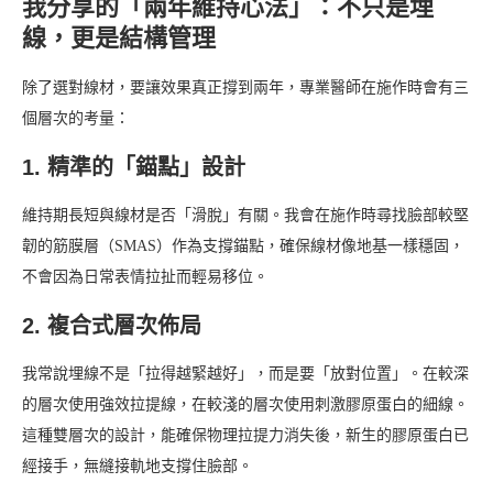
我分享的「兩年維持心法」：不只是埋
線，更是結構管理
除了選對線材，要讓效果真正撐到兩年，專業醫師在施作時會有三
個層次的考量：
1. 精準的「錨點」設計
維持期長短與線材是否「滑脫」有關。我會在施作時尋找臉部較堅
韌的筋膜層（SMAS）作為支撐錨點，確保線材像地基一樣穩固，
不會因為日常表情拉扯而輕易移位。
2. 複合式層次佈局
我常說埋線不是「拉得越緊越好」，而是要「放對位置」。在較深
的層次使用強效拉提線，在較淺的層次使用刺激膠原蛋白的細線。
這種雙層次的設計，能確保物理拉提力消失後，新生的膠原蛋白已
經接手，無縫接軌地支撐住臉部。