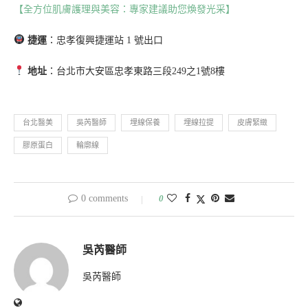
【全方位肌膚護理與美容：專家建議助您煥發光采】
捷運
：忠孝復興捷運站 1 號出口
地址
：台北市大安區忠孝東路三段249之1號8樓
台北醫美
吳芮醫師
埋線保養
埋線拉提
皮膚緊緻
膠原蛋白
輪廓線
0 comments
0
吳芮醫師
吳芮醫師