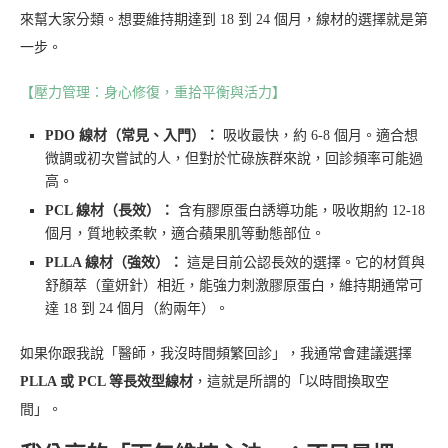
來幫大家分類。想要維持期達到 18 到 24 個月，線材的選擇就是第
一步。
【壓力管理：身心修復，重拾平衡與活力】
PDO 線材（常見、入門）：
吸收最快，約 6-8 個月。適合想
微調或初次嘗試的人，但對於忙碌族群來說，回診頻率可能過
高。
PCL 線材（長效）：
含有膠原蛋白誘導功能，吸收期約 12-18
個月，質地較柔軟，適合蘋果肌等動態部位。
PLLA 線材（強效）：
這是目前公認長效的選擇。它的材質與
舒顏萃（童妍針）相近，能強力刺激膠原蛋白，維持期通常可
達 18 到 24 個月（約兩年）。
如果你跟我說「醫師，我沒時間頻繁回診」，我通常會建議選擇
PLLA 或 PCL 等長效型線材
，這就是所謂的「以時間換取空
間」。