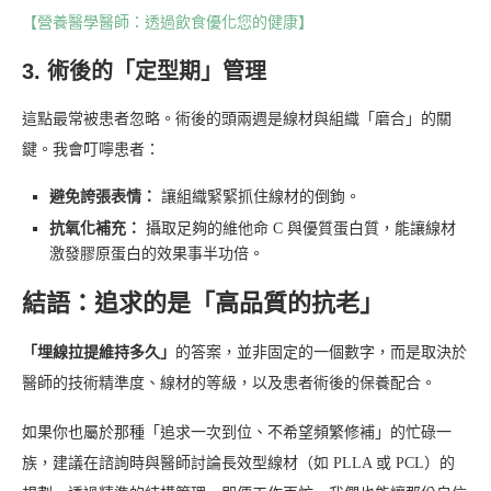
【營養醫學醫師：透過飲食優化您的健康】
3. 術後的「定型期」管理
這點最常被患者忽略。術後的頭兩週是線材與組織「磨合」的關
鍵。我會叮嚀患者：
避免誇張表情：
讓組織緊緊抓住線材的倒鉤。
抗氧化補充：
攝取足夠的維他命 C 與優質蛋白質，能讓線材
激發膠原蛋白的效果事半功倍。
結語：追求的是「高品質的抗老」
「埋線拉提維持多久」
的答案，並非固定的一個數字，而是取決於
醫師的技術精準度、線材的等級，以及患者術後的保養配合。
如果你也屬於那種「追求一次到位、不希望頻繁修補」的忙碌一
族，建議在諮詢時與醫師討論長效型線材（如 PLLA 或 PCL）的