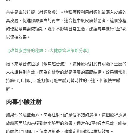
首先是電波拉提（射頻緊膚）。這種療程利用射頻能量深入皮膚的
真皮層，促進膠原蛋白的再生，適合輕中度皮膚鬆弛者。這個療程
的優點是無需恢復期，幾乎不影響日常生活，建議每年進行1至2次
以保持效果。
【改善脂肪肝的秘訣：7大健康管理策略分享】
接下來是音波拉提（聚焦超音波）。這種療程對於有明顯下垂感的
人來說特別有效，因為它針對的就是深層的筋膜結構。效果通常能
持續6到12個月，施打後可能會感到暫時性的不適，但很快會緩
解。
肉毒小臉注射
如果你的臉型偏方，肉毒注射也許是個不錯的選擇。這個療程透過
放鬆顏面肌肉來達到縮小臉型的效果，通常在2至4週內見效，維持
時間約4到6個月。每次注射後，建議定期回診以維持效果。