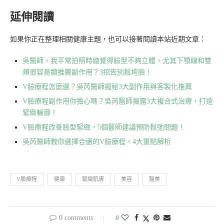
延伸閱讀
如果你正在整理相關健康主題，也可以接著閱讀本站近期文章：
吳醫師，我平常拍照時總覺得臉型不夠立體，尤其下顎線和雙
頰很容易顯推薦副作用？3招告別鬆垮臉！
V臉療程怎麼選？吳芮醫師揭秘3大副作用與客製化推薦
V臉療程副作用你擔心嗎？吳芮醫師揭露3大複合式治療，打造
緊緻輪廓！
V臉療程改善臉型緊緻，5個醫師建議預防鬆弛問題！
吳芮醫師教你選擇合適的V臉療程，4大重點解析
V臉療程
健康
緊緻肌膚
美容
醫美
0 comments
0