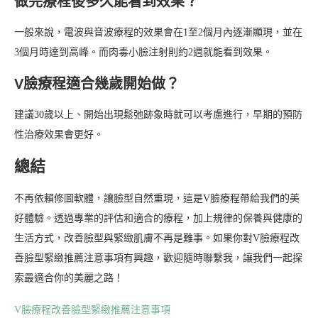
做完療程後多久能看到效果？
一般來說，電波與音波療程的效果會在1至2個月內逐漸顯現，並在
3個月時達到高峰。而肉毒小臉注射則約2週就能看到效果。
V臉療程適合幾歲開始做？
建議30歲以上、開始出現鬆弛跡象時就可以考慮進行，早期的預防
性治療效果會更好。
總結
不再依賴修圖軟體，讓臉型自然重現，這是V臉療程帶給我們的美
好體驗。透過專業的評估和適合的療程，加上規律的保養與健康的
生活方式，改善臉型與緊緻肌膚不再是難事。如果你對V臉療程改
善臉型緊緻推薦注意事項有興趣，歡迎隨時聯繫我，讓我們一起探
索最適合你的美麗之路！
V臉療程改善臉型緊緻推薦注意事項