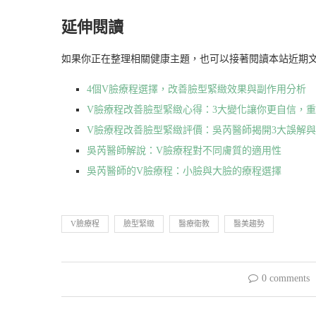
延伸閱讀
如果你正在整理相關健康主題，也可以接著閱讀本站近期
4個V臉療程選擇，改善臉型緊緻效果與副作用分析
V臉療程改善臉型緊緻心得：3大變化讓你更自信，
V臉療程改善臉型緊緻評價：吳芮醫師揭開3大誤解
吳芮醫師解說：V臉療程對不同膚質的適用性
吳芮醫師的V臉療程：小臉與大臉的療程選擇
V臉療程
臉型緊緻
醫療衛教
醫美趨勢
0 comments