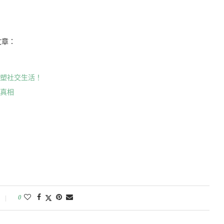
文章：
重塑社交生活！
與真相
0