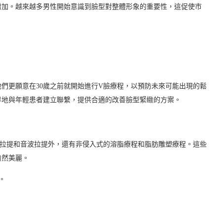
增加。越來越多男性開始意識到臉型對整體形象的重要性，這促使市
們更願意在30歲之前就開始進行V臉療程，以預防未來可能出現的鬆
早地與年輕患者建立聯繫，提供合適的改善臉型緊緻的方案。
波拉提和音波拉提外，還有非侵入式的溶脂療程和脂肪雕塑療程。這些
自然美麗。
。