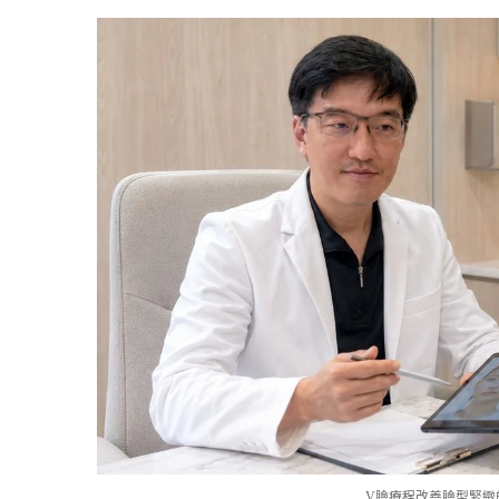
V臉療程改善臉型緊緻