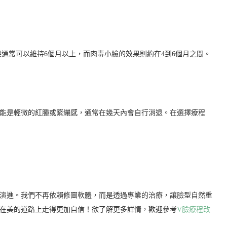
通常可以維持6個月以上，而肉毒小臉的效果則約在4到6個月之間。
可能是輕微的紅腫或緊繃感，通常在幾天內會自行消退。在選擇療程
斷演進。我們不再依賴修圖軟體，而是透過專業的治療，讓臉型自然重
們在美的道路上走得更加自信！欲了解更多詳情，歡迎參考
V臉療程改