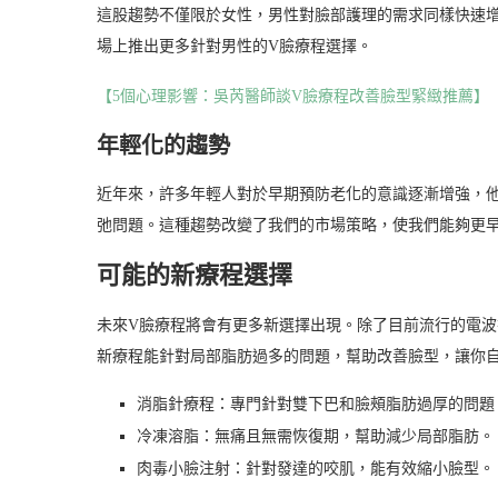
這股趨勢不僅限於女性，男性對臉部護理的需求同樣快速
場上推出更多針對男性的V臉療程選擇。
【5個心理影響：吳芮醫師談V臉療程改善臉型緊緻推薦】
年輕化的趨勢
近年來，許多年輕人對於早期預防老化的意識逐漸增強，他
弛問題。這種趨勢改變了我們的市場策略，使我們能夠更
可能的新療程選擇
未來V臉療程將會有更多新選擇出現。除了目前流行的電
新療程能針對局部脂肪過多的問題，幫助改善臉型，讓你
消脂針療程：專門針對雙下巴和臉頰脂肪過厚的問題
冷凍溶脂：無痛且無需恢復期，幫助減少局部脂肪。
肉毒小臉注射：針對發達的咬肌，能有效縮小臉型。