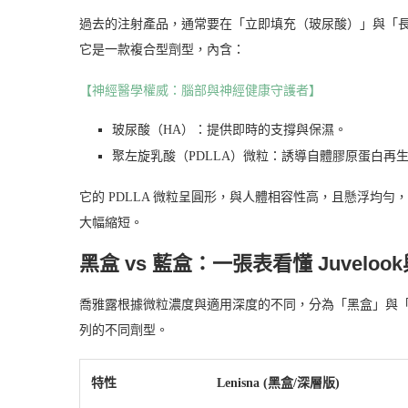
過去的注射產品，通常要在「立即填充（玻尿酸）」與「
它是一款複合型劑型，內含：
【神經醫學權威：腦部與神經健康守護者】
玻尿酸（HA）：提供即時的支撐與保濕。
聚左旋乳酸（PDLLA）微粒：誘導自體膠原蛋白再
它的 PDLLA 微粒呈圓形，與人體相容性高，且懸浮均
大幅縮短。
黑盒 vs 藍盒：一張表看懂 Juvelook
喬雅露根據微粒濃度與適用深度的不同，分為「黑盒」與「藍盒」。
列的不同劑型。
特性
Lenisna (黑盒/深層版)