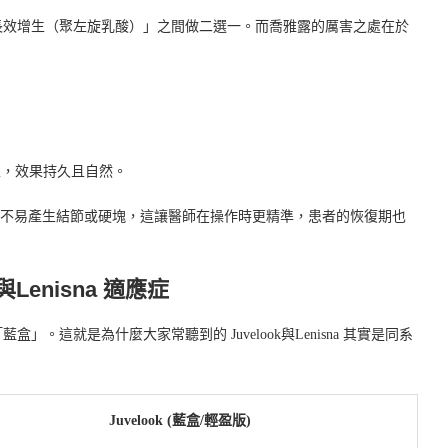
長效增生（聚左旋乳酸）」之間做二選一。而喬雅露的厲害之處在於
生，效果持久且自然。
勻，不易產生結節或硬塊，這讓醫師在操作時更精準，患者的恢復期也
與Lenisna 適應症
這就是為什麼大家常聽到的 Juvelook與Lenisna 其實是同系
Juvelook (藍盒/輕盈版)