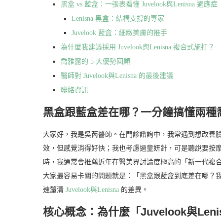
黑盒 vs 藍盒：一張表看懂 Juvelook與Lenisna 適應症
Lenisna 黑盒：結構支撐的專家
Juvelook 藍盒：細緻美膚的推手
為什麼我建議採用 Juvelook與Lenisna 複合式施打？
喬雅露的 5 大優勢回顧
醫師對 Juvelook與Lenisna 的最後建議
聯絡資訊
黑盒跟藍盒差在哪？一分鐘搞懂兩種
大家好，我是吳芮醫師。在門診諮詢中，我常遇到想改善
效，但感覺消得好快；我也考慮過童妍針，可是聽說要按
時，我通常會推薦近年在醫美界討論度極高的「新一代複合型膠
大家最容易卡關的問題就是：「黑盒跟藍盒到底差在哪？
速釐清
Juvelook與Lenisna
的差異。
核心概念：為什麼「Juvelook與Le