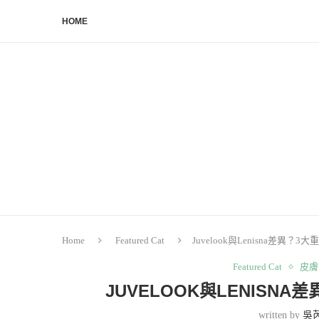
HOME
Home
Featured Cat
Juvelook與Lenisna差異
Featured Cat
皮膚
JUVELOOK與LENISN
written by
吳