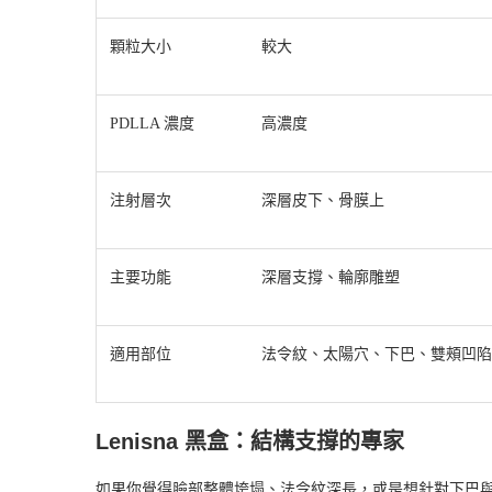
顆粒大小
較大
PDLLA 濃度
高濃度
注射層次
深層皮下、骨膜上
主要功能
深層支撐、輪廓雕塑
適用部位
法令紋、太陽穴、下巴、雙頰凹陷
Lenisna 黑盒：結構支撐的專家
如果你覺得臉部整體垮塌、法令紋深長，或是想針對下巴與輪