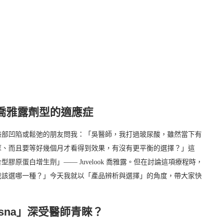
喬雅露劑型的適應症
臉部凹陷或鬆弛的朋友問我：「吳醫師，我打過玻尿酸，雖然當下有
摩、而且要等好幾個月才看得到效果，有沒有更平衡的選擇？」這
原蛋白增生劑」—— Juvelook 喬雅露。但在討論這項療程時，
我該選哪一種？」今天我就以「產品辨析與選擇」的角度，帶大家快
nisna」深受醫師青睞？