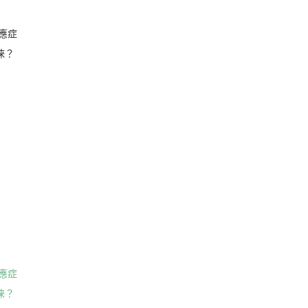
應症
青睞？
應症
青睞？