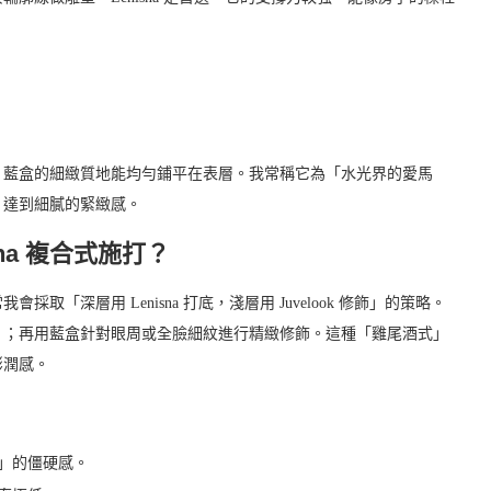
，藍盒的細緻質地能均勻鋪平在表層。我常稱它為「水光界的愛馬
，達到細膩的緊緻感。
sna 複合式施打？
深層用 Lenisna 打底，淺層用 Juvelook 修飾」的策略。
）；再用藍盒針對眼周或全臉細紋進行精緻修飾。這種「雞尾酒式」
澎潤感。
」的僵硬感。