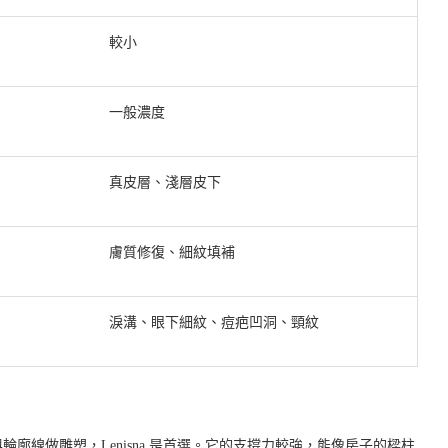
較小
一般濃度
真皮層、淺層皮下
膚質修復、細紋填補
淚溝、眼下細紋、痘疤凹洞、頸紋
廓線做雕塑，Lenisna 是首選。它的支撐力較強，能像房子的樑柱