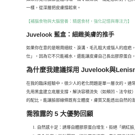
一樣，從深層把皮膚撐起來。
【補腦食物與大腦營養：精選食材，強化記憶與專注力】
Juvelook 藍盒：細緻美膚的推手
如果你在意的是眼周細紋、淚溝、毛孔粗大或惱人的痘疤
仕」，因為它不只能補水，還能讓皮膚自己長出膠原蛋白
為什麼我建議採用 Juvelook與Leni
在我的臨床經驗中，很少人的老化問題是單一層次的。通常我會採取「
先用黑盒建立底層支撐，解決容積流失（如頰凹、法令紋
的配比，能讓臉部線條既有立體度，膚質又能透出自然的
喬雅露的 5 大優勢回顧
自然感十足：誘導自體膠原蛋白增生，拒絕「網紅臉