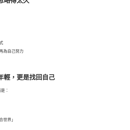
忽略得太久
式
再為自己努力
年輕，更是找回自己
而是：
合世界」