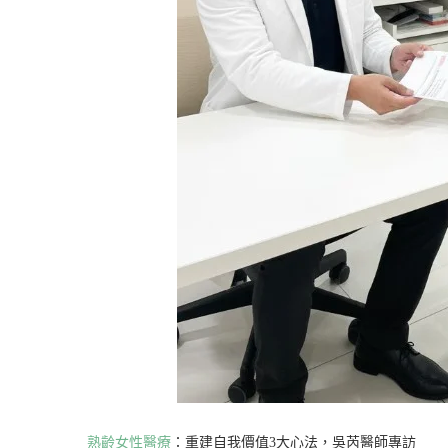
熟齡女性醫療
：重建自我價值3大心法，吳芮醫師專訪