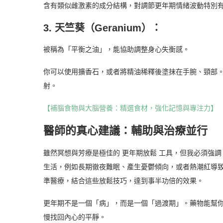
含有類似雌激素的成分結構，對調節更年期情緒波動特別
3. 天竺葵（Geranium）：
被稱為「平衡之油」，能協助調整身心失衡感。
你可以使用擴香石，或者將精油稀釋後塗抹在手腕、頸部
射。
【補腦食物與大腦營養：精選食材，強化記憶與專注力】
醫師的真心建議：輔助與治療並行
雖然冥想與芳療是極佳的 更年期放鬆 工具，但我必須強調
生活，例如長期徹夜難眠、產生憂鬱傾向，或者熱潮紅導
準醫療，結合這些放鬆技巧，達到事半功倍的效果。
更年期不是一個「病」，而是一個「過渡期」。藥物能幫
慢找回內心的平靜。