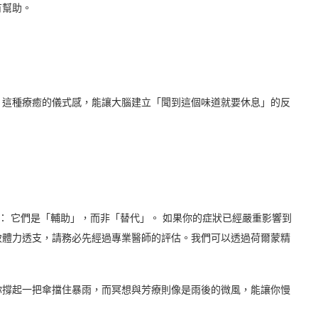
有幫助。
。這種療癒的儀式感，能讓大腦建立「聞到這個味道就要休息」的反
： 它們是「輔助」，而非「替代」。 如果你的症狀已經嚴重影響到
致體力透支，請務必先經過專業醫師的評估。我們可以透過荷爾蒙精
你撐起一把傘擋住暴雨，而冥想與芳療則像是雨後的微風，能讓你慢