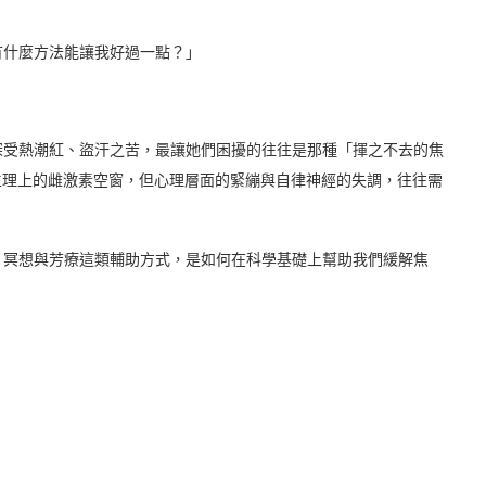
有什麼方法能讓我好過一點？」
深受熱潮紅、盜汗之苦，最讓她們困擾的往往是那種「揮之不去的焦
生理上的雌激素空窗，但心理層面的緊繃與自律神經的失調，往往需
，冥想與芳療這類輔助方式，是如何在科學基礎上幫助我們緩解焦