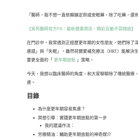
「醫師，我不想一直依賴鎮定劑或安眠藥，除了吃藥，還
【吳芮醫師官方FB：最新健康資訊，精彩互動不容錯過】
在門診中，我常遇到正經歷更年期的女性朋友，她們除了
慮感」與「失眠」。雖然荷爾蒙補充療法（HRT）能解決
要更全面的「
更年期放鬆
」策略。
今天，我想以臨床醫師的角度，和大家聊聊除了傳統醫療
慮。
目錄
為什麼更年期容易焦慮？
冥想引導：實踐更年期放鬆的第一步
我的建議作法：
芳療精油：輔助更年期放鬆的神奇媒介