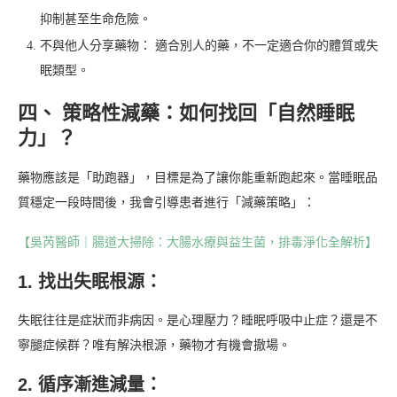
抑制甚至生命危險。
不與他人分享藥物： 適合別人的藥，不一定適合你的體質或失
眠類型。
四、 策略性減藥：如何找回「自然睡眠
力」？
藥物應該是「助跑器」，目標是為了讓你能重新跑起來。當睡眠品
質穩定一段時間後，我會引導患者進行「減藥策略」：
【吳芮醫師｜腸道大掃除：大腸水療與益生菌，排毒淨化全解析】
1. 找出失眠根源：
失眠往往是症狀而非病因。是心理壓力？睡眠呼吸中止症？還是不
寧腿症候群？唯有解決根源，藥物才有機會撤場。
2. 循序漸進減量：