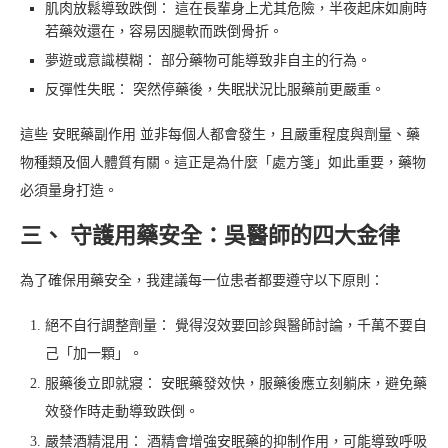
肌肉放鬆導致跌倒： 這在長輩身上尤其危險，半夜起床如廁時
若藥效還在，容易因腿軟而跌倒骨折。
夢遊或意識模糊： 部分藥物可能導致非自主的行為。
反彈性失眠： 突然停藥後，失眠狀況比服藥前更嚴重。
這些 安眠藥副作用 並非每個人都會發生，且嚴重程度與劑量、藥
物種類及個人體質有關。這正是為什麼「處方箋」如此重要，藥物
必須量身打造。
三、 守護用藥安全：吳醫師的四大金律
為了確保用藥安全，我建議每一位患者都要遵守以下原則：
絕不自行調整劑量： 覺得沒效要回診與醫師討論，千萬不要自
己「加一顆」。
服藥後立即就寢： 安眠藥發效快，服藥後應立刻躺床，避免藥
效發作時走動導致跌倒。
嚴禁酒精混用： 酒精會增強安眠藥的抑制作用，可能導致呼吸