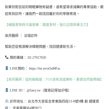
如果你對目前的睡眠藥物有疑慮，或希望尋求減藥的專業協助，歡
迎來到診所，讓我們一起找回屬於你的寧靜黑夜。
【補腦食物與大腦營養：精選食材，強化記憶與專注力】
吳芮醫師 ｜ 法瑞診所
幫助您從根源解決睡眠問題，找回健康新生活。
預約專線： 02-27017020
LINE預約： https://lin.ee/oOaMFac
【吳芮醫師｜寇約翰植髮：FUE技術深度解析，重塑自然髮際線】
LINE ID： @fairy.tw（搜尋記得加＠哦）
診所地址： 台北市大安區忠孝東路四段53-8號9樓 劇 捷運資
訊： 忠孝復興站4號出口