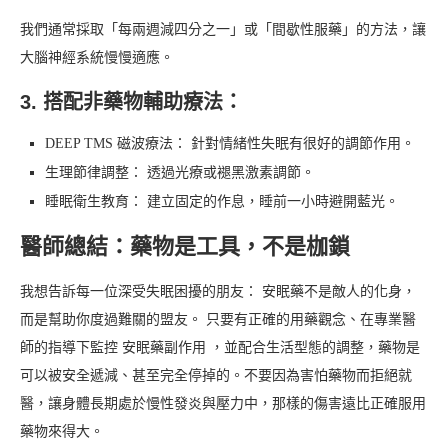
我們通常採取「每兩週減四分之一」或「間歇性服藥」的方法，讓
大腦神經系統慢慢適應。
3. 搭配非藥物輔助療法：
DEEP TMS 磁波療法： 針對情緒性失眠有很好的調節作用。
生理節律調整： 透過光療或褪黑激素調節。
睡眠衛生教育： 建立固定的作息，睡前一小時避開藍光。
醫師總結：藥物是工具，不是枷鎖
我想告訴每一位深受失眠困擾的朋友： 安眠藥不是敵人的化身，
而是幫助你度過難關的盟友。 只要有正確的用藥觀念、在專業醫
師的指導下監控 安眠藥副作用 ，並配合生活型態的調整，藥物是
可以被安全遞減、甚至完全停掉的。不要因為害怕藥物而拒絕就
醫，讓身體長期處於慢性發炎與壓力中，那樣的傷害遠比正確服用
藥物來得大。