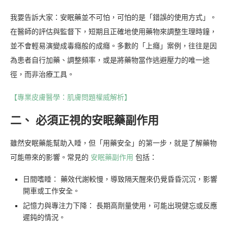
我要告訴大家：安眠藥並不可怕，可怕的是「錯誤的使用方式」。
在醫師的評估與監督下，短期且正確地使用藥物來調整生理時鐘，
並不會輕易演變成毒癮般的成癮。多數的「上癮」案例，往往是因
為患者自行加藥、調整頻率，或是將藥物當作逃避壓力的唯一途
徑，而非治療工具。
【專業皮膚醫學：肌膚問題權威解析】
二、 必須正視的安眠藥副作用
雖然安眠藥能幫助入睡，但「用藥安全」的第一步，就是了解藥物
可能帶來的影響。常見的
安眠藥副作用
包括：
日間嗜睡： 藥效代謝較慢，導致隔天醒來仍覺昏昏沉沉，影響
開車或工作安全。
記憶力與專注力下降： 長期高劑量使用，可能出現健忘或反應
遲鈍的情況。