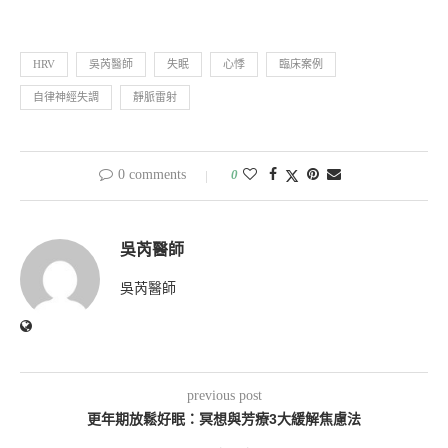
HRV
吳芮醫師
失眠
心悸
臨床案例
自律神經失調
靜脈雷射
0 comments
0
吳芮醫師
吳芮醫師
previous post
更年期放鬆好眠：冥想與芳療3大緩解焦慮法