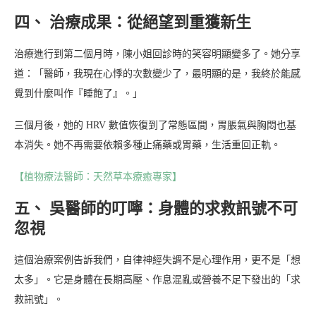
四、 治療成果：從絕望到重獲新生
治療進行到第二個月時，陳小姐回診時的笑容明顯變多了。她分享
道：「醫師，我現在心悸的次數變少了，最明顯的是，我終於能感
覺到什麼叫作『睡飽了』。」
三個月後，她的 HRV 數值恢復到了常態區間，胃脹氣與胸悶也基
本消失。她不再需要依賴多種止痛藥或胃藥，生活重回正軌。
【植物療法醫師：天然草本療癒專家】
五、 吳醫師的叮嚀：身體的求救訊號不可
忽視
這個治療案例告訴我們，自律神經失調不是心理作用，更不是「想
太多」。它是身體在長期高壓、作息混亂或營養不足下發出的「求
救訊號」。