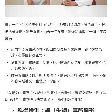
這是一位 42 歲的陳小姐（化名）。她來到診間時，臉色蒼白，眼
神透著疲憊。她告訴我，過去一年多來，她像是掉進了一個「疾病
漩渦」：
心血管：沒事就心悸、胸口悶到像被石頭壓住，跑了幾次急
診，心電圖卻都正常。
消化系統：胃脹氣、反胃，吃一點東西就難受，腸胃鏡檢查也
只有輕微胃炎。
睡眠與情緒：晚上明明累壞了，躺在床上卻腦袋停不下來，好
不容易睡著又一直做夢、早醒。
「吳醫師，我看了心臟科、腸胃科、家醫科，藥越吃越多，但症狀
卻沒改善，我覺得我快要瘋了。」陳小姐無奈地說。
二、 科學檢測：讓「失調」無所遁形