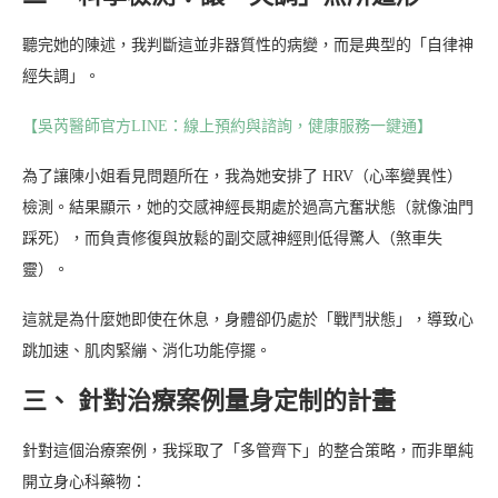
聽完她的陳述，我判斷這並非器質性的病變，而是典型的「自律神
經失調」。
【吳芮醫師官方LINE：線上預約與諮詢，健康服務一鍵通】
為了讓陳小姐看見問題所在，我為她安排了 HRV（心率變異性）
檢測。結果顯示，她的交感神經長期處於過高亢奮狀態（就像油門
踩死），而負責修復與放鬆的副交感神經則低得驚人（煞車失
靈）。
這就是為什麼她即使在休息，身體卻仍處於「戰鬥狀態」，導致心
跳加速、肌肉緊繃、消化功能停擺。
三、 針對治療案例量身定制的計畫
針對這個治療案例，我採取了「多管齊下」的整合策略，而非單純
開立身心科藥物：