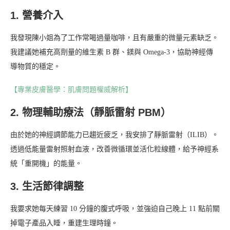
1. 營養介入
我發現陳小姐為了工作常喝過量咖啡，且有嚴重的微量元素缺乏。
我建議她補充高劑量的維生素 B 群、鎂與 Omega-3，協助神經傳
導物質的穩定。
【專業皮膚醫學：肌膚問題權威解析】
2. 物理輔助療法（靜脈雷射 PBM）
由於她的神經調節能力已趨近疲乏，我安排了靜脈雷射（ILIB）。
透過低能量雷射照射血液，改善微循環並活化粒線體，給予神經系
統「重開機」的能量。
3. 生活節律調整
我要求她每天練習 10 分鐘的腹式呼吸，並強迫自己晚上 11 點前關
掉電子產品入睡，重建生理時鐘。