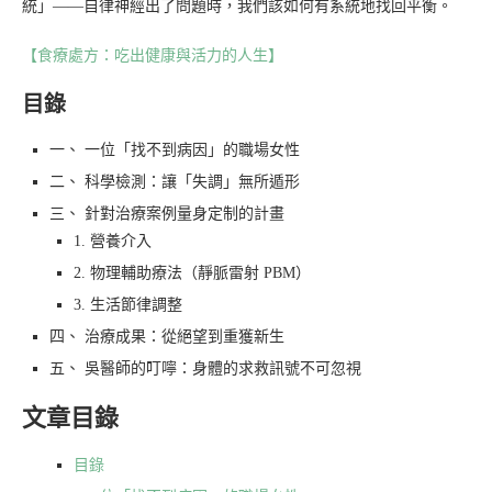
統」——自律神經出了問題時，我們該如何有系統地找回平衡。
【食療處方：吃出健康與活力的人生】
目錄
一、 一位「找不到病因」的職場女性
二、 科學檢測：讓「失調」無所遁形
三、 針對治療案例量身定制的計畫
1. 營養介入
2. 物理輔助療法（靜脈雷射 PBM）
3. 生活節律調整
四、 治療成果：從絕望到重獲新生
五、 吳醫師的叮嚀：身體的求救訊號不可忽視
文章目錄
目錄