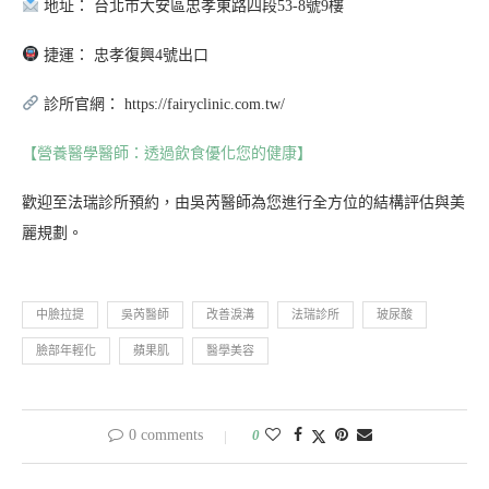
地址： 台北市大安區忠孝東路四段53-8號9樓
捷運： 忠孝復興4號出口
診所官網： https://fairyclinic.com.tw/
【營養醫學醫師：透過飲食優化您的健康】
歡迎至法瑞診所預約，由吳芮醫師為您進行全方位的結構評估與美
麗規劃。
中臉拉提
吳芮醫師
改善淚溝
法瑞診所
玻尿酸
臉部年輕化
蘋果肌
醫學美容
0 comments
0