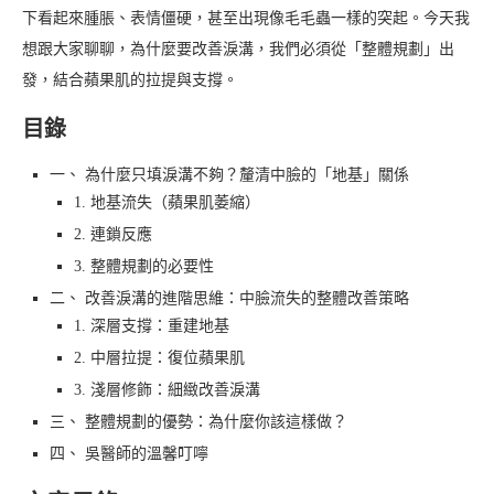
下看起來腫脹、表情僵硬，甚至出現像毛毛蟲一樣的突起。今天我
想跟大家聊聊，為什麼要改善淚溝，我們必須從「整體規劃」出
發，結合蘋果肌的拉提與支撐。
目錄
一、 為什麼只填淚溝不夠？釐清中臉的「地基」關係
1. 地基流失（蘋果肌萎縮）
2. 連鎖反應
3. 整體規劃的必要性
二、 改善淚溝的進階思維：中臉流失的整體改善策略
1. 深層支撐：重建地基
2. 中層拉提：復位蘋果肌
3. 淺層修飾：細緻改善淚溝
三、 整體規劃的優勢：為什麼你該這樣做？
四、 吳醫師的溫馨叮嚀