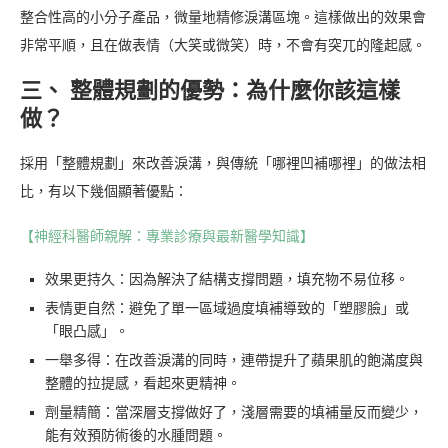
整合性高的小分子產品，微量地精修淚溝區塊。這樣做出的效果會
非常平順，且在做表情（大笑或微笑）時，不會有突兀的隆起感。
三、 整體規劃的優勢：為什麼你該這樣
做？
採用「整體規劃」來改善淚溝，與傳統「哪裡凹補哪裡」的做法相
比，有以下幾個顯著優點：
【神經科醫師親解：專業診療與最新醫學知識】
效果更持久：因為解決了結構支撐問題，填充物不易位移。
表情更自然：避免了單一區域過度填補導致的「塑膠臉」或
「眼凸感」。
一舉多得：在改善淚溝的同時，連帶提升了蘋果肌的飽滿度與
整體的拉提感，看起來更精神。
劑量精簡：當深層支撐做好了，淺層需要的填補量反而變少，
能有效預防術後的水腫問題。