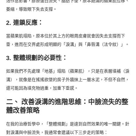
活作息影響，膠原蛋白流失、脂肪下墜，原本飽滿的蘋果肌位移、
萎縮，導致眼下失去支撐。
2. 連鎖反應：
當蘋果肌塌陷，原本位於其上方的眼周皮膚就會因失去支撐而下
垂，進而在交界處形成明顯的「淚溝」與「鼻唇溝（法令紋）」。
3. 整體規劃的必要性：
如果我們不先處理「地基」塌陷（蘋果肌），只是在表層填補（淚
溝），就像是在搖搖欲墜的房子外牆抹上一層水泥，不但不自然，
還可能因為填充物過重，加重下垂感。
二、 改善淚溝的進階思維：中臉流失的整
體改善策略
在我的治療哲學中，「整體規劃」是達到自然效果的唯一關鍵。針
對淚溝與中臉流失，我通常會建議以下三步走的策略：