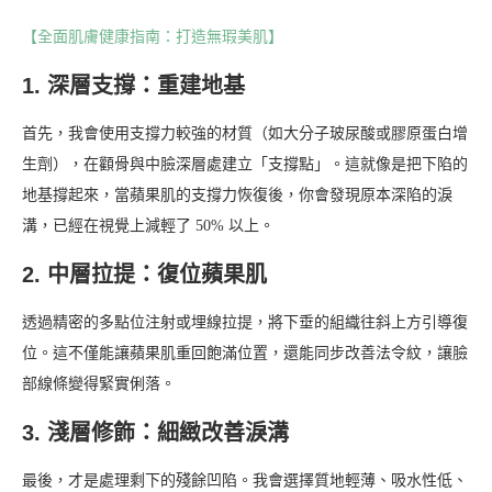
【全面肌膚健康指南：打造無瑕美肌】
1. 深層支撐：重建地基
首先，我會使用支撐力較強的材質（如大分子玻尿酸或膠原蛋白增
生劑），在顴骨與中臉深層處建立「支撐點」。這就像是把下陷的
地基撐起來，當蘋果肌的支撐力恢復後，你會發現原本深陷的淚
溝，已經在視覺上減輕了 50% 以上。
2. 中層拉提：復位蘋果肌
透過精密的多點位注射或埋線拉提，將下垂的組織往斜上方引導復
位。這不僅能讓蘋果肌重回飽滿位置，還能同步改善法令紋，讓臉
部線條變得緊實俐落。
3. 淺層修飾：細緻改善淚溝
最後，才是處理剩下的殘餘凹陷。我會選擇質地輕薄、吸水性低、