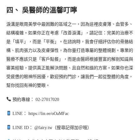
四、 吳醫師的溫馨叮嚀
淚溝是眼周美學中最困難的區域之一，因為這裡皮膚薄、血管多、
結構複雜。如果你正在考慮「改善淚溝」，請記住：完美的治療不
是「填平」，而是「平衡」。在諮詢時，我會仔細評估你的骨骼結
構、肌肉張力以及皮膚彈性，為你量打造專屬的整體規劃。專業的
醫療不應該只是「客戶點餐」，而是由醫師根據豐富的解剖知識與
審美經驗，提供真正能解決問題、且自然和諧的方案。如果你也深
受疲憊的眼神所困擾，歡迎預約門診，讓我們一起從整體的角度，
幫你找回有神的雙眼。
預約專線： 02-27017020
LINE： https://lin.ee/oOaMFac
LINE ID： @fairy.tw（搜尋記得加＠哦）