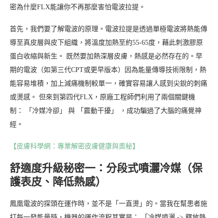
密為什麼FLX能讓你不再那麼害怕電波拉提。
首先，我們要了解電波的原理。電波拉提是透過單極電波將熱能傳
導至真皮層與皮下組織，將溫度加熱至約55-65度，藉此刺激膠原
蛋白收縮與新生。 既然要加熱深層皮膚，熱感是必然存在的。早
期的電波（如第三代CPT或更早版本）因為能量傳導技術限制，熱
能容易堆積，加上減痛機制較單一，確實容易讓人感到尖銳的刺痛
或燙感。 但來到第四代FLX，原廠工程師們利用了兩個關鍵機
制： 「冷媒冷卻」 與 「震動干擾」 ，成功騙過了大腦的痛覺神
經。
【皮膚科學網：專業解密皮膚健康與奧秘】
舒適度升級秘密一：分段式噴灑冷媒（保
護表皮、降低熱感）
鳳凰電波的探頭在運作時，並不是「一直燙」的。當我在幫患者施
打每一發能量時，機器的運作流程其實是： 「冷媒噴灑 -> 釋放熱