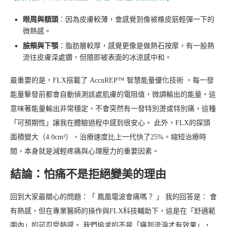
眼周與額頭
：因為皮膚較薄，會感覺到像被橡皮筋輕彈一下的
微熱感。
臉頰與下顎
：脂肪層較厚，感覺更像是做熱石按摩，有一股熱
流往皮膚深處鑽，但隨即被表面的冰涼感中和。
最重要的是，FLX搭載了 AccuREP™ 智慧能量優化技術 ，每一發
能量擊發前都會自動偵測該處肌膚的電阻值，微調輸出的能量。這
意味著能量輸出非常穩定，不會突然有一發特別燙或特別痛，這種
「可預期性」讓我在體驗過程中感到很安心。 此外，FLX的探頭
面積變大（4.0cm²），治療速度比上一代快了25%。縮短治療時
間，本身就是減輕疼痛與心理壓力的重要因素。
結論：怕痛不是拒絕變美的理由
回到大家最關心的問題：「 鳳凰電波會痛嗎？ 」 我的回答是： 會
有熱感，但在專業醫師的操作與FLX科技輔助下，這是在「舒適範
圍內」的可忍受熱感。 我們追求的不是「痛到流淚才有效果」，