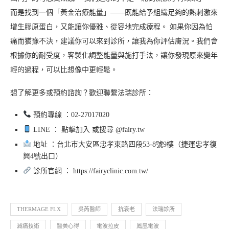
而是找到一個「黃金治療能量」——既能給予組織足夠的熱刺激來
增生膠原蛋白，又能讓你優雅、從容地完成療程。 如果你因為怕
痛而猶豫不決，建議你可以來到診所，讓我為你評估膚況。我們會
根據你的耐受度，客製化調整能量與施打手法，讓你發現原來變年
輕的過程，可以比想像中更輕鬆。
想了解更多或預約諮詢？歡迎聯繫法瑞診所：
預約專線 ：02-27017020
LINE ： 點擊加入 或搜尋 @fairy.tw
地址 ：台北市大安區忠孝東路四段53-8號9樓（捷運忠孝復
興4號出口）
診所官網 ： https://fairyclinic.com.tw/
THERMAGE FLX
吳芮醫師
抗衰老
法瑞診所
減痛技術
醫美心得
電波拉皮
鳳凰電波