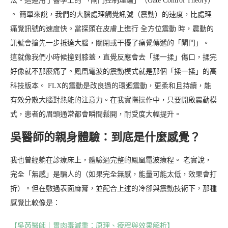
法。這運用了醫學上的 「閘門控制理論」（Gate Control Theory）
。 簡單來說，我們的大腦處理觸覺訊號（震動）的速度，比處理
痛覺訊號的速度快。當探頭在皮膚上進行 全方位震動 時，震動的
訊號會搶先一步抵達大腦，關閉或干擾了痛覺傳遞的「閘門」。
這就像我們小時候撞到膝蓋，直覺反應會去「揉一揉」傷口，揉完
好像就不那麼痛了。鳳凰電波的震動模式就是那個「揉一揉」的高
科技版本。 FLX的震動是改良過的環迴震動，更柔和且持續，能
有效分散大腦對熱能的注意力。在我實際操作中，只要開啟震動模
式，患者的眉頭通常都會瞬間鬆開，耐受度大幅提升。
吳醫師的親身體驗：到底是什麼感覺？
我也曾經躺在診療床上，體驗過完整的鳳凰電波療程。 老實說，
完全「無感」是騙人的（如果完全無感，能量可能太低，效果會打
折）。但在敷過表面麻膏，並配合上述的冷卻與震動技術下，那種
感覺比較像是：
【吳芮醫師｜胃肉毒減重：原理、療程與效果解析】