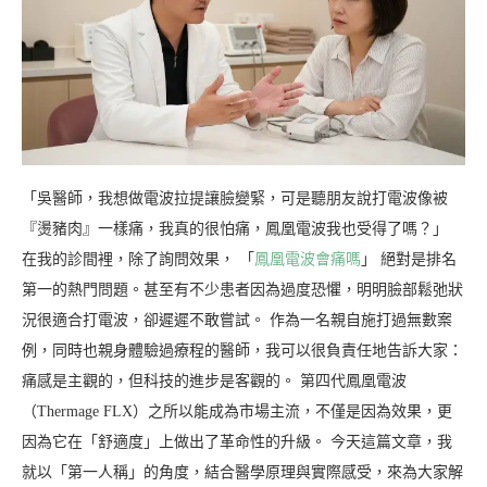
「吳醫師，我想做電波拉提讓臉變緊，可是聽朋友說打電波像被
『燙豬肉』一樣痛，我真的很怕痛，鳳凰電波我也受得了嗎？」
在我的診間裡，除了詢問效果， 「
鳳凰電波會痛嗎
」 絕對是排名
第一的熱門問題。甚至有不少患者因為過度恐懼，明明臉部鬆弛狀
況很適合打電波，卻遲遲不敢嘗試。 作為一名親自施打過無數案
例，同時也親身體驗過療程的醫師，我可以很負責任地告訴大家：
痛感是主觀的，但科技的進步是客觀的。 第四代鳳凰電波
（Thermage FLX）之所以能成為市場主流，不僅是因為效果，更
因為它在「舒適度」上做出了革命性的升級。 今天這篇文章，我
就以「第一人稱」的角度，結合醫學原理與實際感受，來為大家解